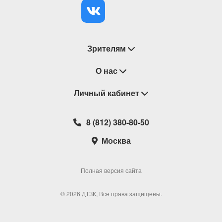
Зрителям
Восстановление билетов
О нас
Замена / Отмена / Перенос мероприятий
Личный кабинет
О компании
Правила приобретения билетов
Контакты
Корзина
8 (812) 380-80-50
Возврат билетов
Театральные кассы
Мои билеты
Москва
Новости
Наши партнеры
Мои подарочные карты
Корпоративным клиентам
Сотрудничество
Избранное
Полная версия сайта
Политика конфиденциальности
Мои настройки
© 2026 ДТЗК, Все права защищены.
Школьная программа
Обратная связь