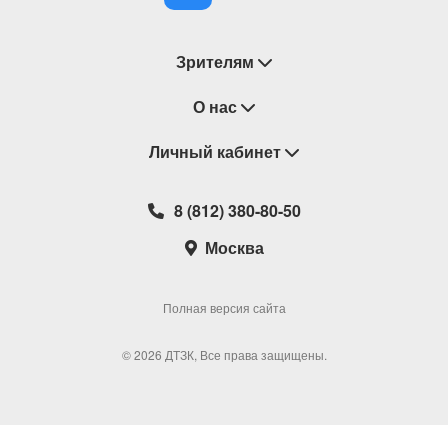
Зрителям
Восстановление билетов
О нас
Замена / Отмена / Перенос мероприятий
Личный кабинет
О компании
Правила приобретения билетов
Контакты
Корзина
8 (812) 380-80-50
Возврат билетов
Театральные кассы
Мои билеты
Москва
Новости
Наши партнеры
Мои подарочные карты
Корпоративным клиентам
Сотрудничество
Избранное
Полная версия сайта
Политика конфиденциальности
Мои настройки
© 2026 ДТЗК, Все права защищены.
Школьная программа
Обратная связь