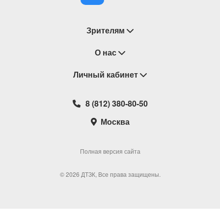
Зрителям
Восстановление билетов
О нас
Замена / Отмена / Перенос мероприятий
Личный кабинет
О компании
Правила приобретения билетов
Контакты
Корзина
8 (812) 380-80-50
Возврат билетов
Театральные кассы
Мои билеты
Москва
Новости
Наши партнеры
Мои подарочные карты
Корпоративным клиентам
Сотрудничество
Избранное
Полная версия сайта
Политика конфиденциальности
Мои настройки
© 2026 ДТЗК, Все права защищены.
Школьная программа
Обратная связь