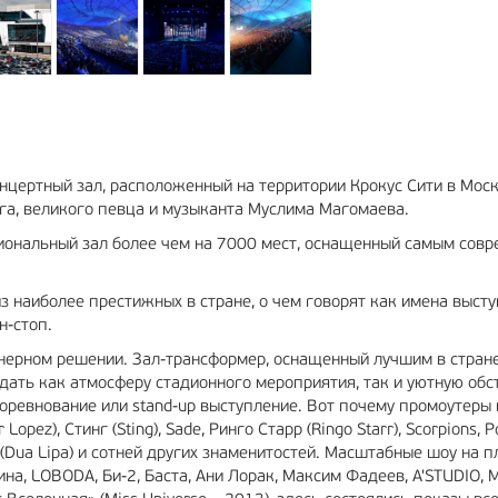
 концертный зал, расположенный на территории Крокус Сити в Мо
га, великого певца и музыканта Муслима Магомаева.
циональный зал более чем на 7000 мест, оснащенный самым со
з наиболее престижных в стране, о чем говорят как имена выступ
н-стоп.
енерном решении. Зал-трансформер, оснащенный лучшим в стран
ать как атмосферу стадионного мероприятия, так и уютную обс
соревнование или stand-up выступление. Вот почему промоутеры 
pez), Стинг (Sting), Sade, Ринго Старр (Ringo Starr), Scorpions, Ро
ипа (Dua Lipa) и сотней других знаменитостей. Масштабные шоу н
на, LOBODA, Би-2, Баста, Ани Лорак, Максим Фадеев, A'STUDIO, 