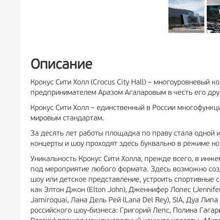
Описание
Крокус Сити Холл (Crocus City Hall) – многоуровневый
предпринимателем Аразом Агаларовым в честь его дру
Крокус Сити Холл – единственный в России многофунк
мировым стандартам.
За десять лет работы площадка по праву стала одной и
концерты и шоу проходят здесь буквально в режиме но
Уникальность Крокус Сити Холла, прежде всего, в инж
под мероприятие любого формата. Здесь возможно созд
шоу или детское представление, устроить спортивные 
как Элтон Джон (Elton John), Дженнифер Лопес (Jennifer Lo
Jamiroquai, Лана Дель Рей (Lana Del Rey), SIA, Дуа Л
российского шоу-бизнеса: Григорий Лепс, Полина Гагари