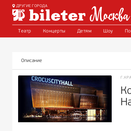
ДРУГИЕ ГОРОДА
Театр
Концерты
Детям
Шоу
По
Описание
Г.КР
Ко
Ha