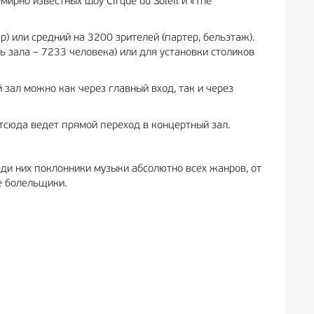
ирно известных шоу Cirque du Soleil и «The
 или средний на 3200 зрителей (партер, бельэтаж).
 зала – 7233 человека) или для установки столиков
зал можно как через главный вход, так и через
тсюда ведет прямой переход в концертный зал.
ди них поклонники музыки абсолютно всех жанров, от
е болельщики.