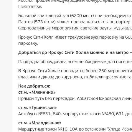
России) прошел международный конкурс красоты «Мисс Вс
Illusionists».
Большой зрительный зал (6200 мест) при необходимост
Партер (573 кв. м) может превращаться в танц-партер
(корпоративные мероприятия, светские рауты, музыкал
Крокус Сити Холл имеет трехуровневую парковку на 60
парковку.
Добраться до Крокус Сити Холла можно и на метро
–
Площадка оборудована всем необходимым для посеще
В Крокус Сити Холле проводится более 250 мероприяти
классики и джаза до хард-рока, любители красочных т
Как добраться:
ст.м. «Мякинино»
Прямой путь без пересадок. Арбатско-Покровская лини
ст.м. «Тушинская»
Автобусы №631, 640, маршрутные такси №450, 631 до 
ст.м. «Молодежная»
Маршрутные такси №10, 10А до остановки "Улица Исак