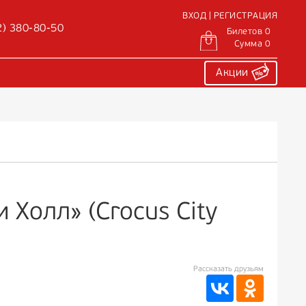
ВХОД | РЕГИСТРАЦИЯ
2) 380-80-50
Билетов 0
Сумма 0
Акции
 Холл» (Crocus City
Рассказать друзьям