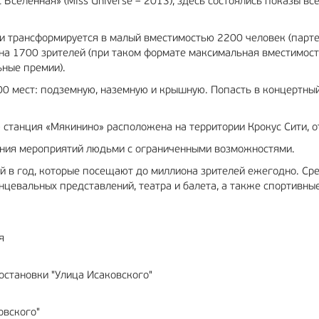
еленная» (Miss Universe – 2013), здесь состоялись показы всем
и трансформируется в малый вместимостью 2200 человек (партер)
 на 1700 зрителей (при таком формате максимальная вместимость
ьные премии).
00 мест: подземную, наземную и крышную. Попасть в концертный 
 станция «Мякинино» расположена на территории Крокус Сити, о
ния мероприятий людьми с ограниченными возможностями.
й в год, которые посещают до миллиона зрителей ежегодно. Сре
анцевальных представлений, театра и балета, а также спортивны
я
остановки "Улица Исаковского"
овского"