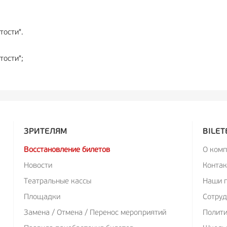
тости".
тости";
ЗРИТЕЛЯМ
BILET
Восстановление билетов
О ком
Новости
Конта
Театральные кассы
Наши 
Площадки
Сотруд
Замена / Отмена / Перенос мероприятий
Полит