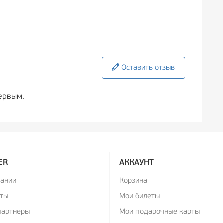
Оставить отзыв
ервым.
ER
АККАУНТ
пании
Корзина
кты
Мои билеты
партнеры
Мои подарочные карты