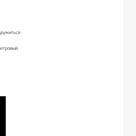
дружиться
метровый