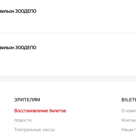
авильон ЗООДЕПО
авильон ЗООДЕПО
ЗРИТЕЛЯМ
BILET
Восстановление билетов
О ком
Новости
Конта
Театральные кассы
Наши 