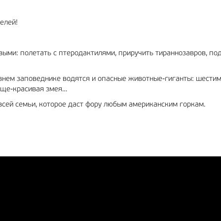
елей!
ыми: полетать с птеродактилями, приручить тираннозавров, по
внем заповеднике водятся и опасные животные-гиганты: шести
юще-красивая змея…
сей семьи, которое даст фору любым американским горкам.