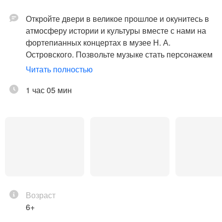
Откройте двери в великое прошлое и окунитесь в
атмосферу истории и культуры вместе с нами на
фортепианных концертах в музее Н. А.
Островского. Позвольте музыке стать персонажем
исторической панорамы, раскрывающей перед
Читать полностью
вами все оттенки эмоций и чувств. На клавишах
рояля воспарят нотные партии, рассказывающие
1 час 05 мин
о жизни и творчестве великих композиторов.
Талантливый пианист, виртуозно владеющий
инструментом, оживит их произведения, создавая
музыкальную палитру, которая проложит нить
между словами и звуками. Позвольте себе
ощутить гармонию между искусством слова и
музыкой, представленной во всей своей красе.
Вас ждет вечер при свечах, наполненный
Возраст
великолепными мелодиями, которые будут
6+
звучать в гармонии с архитектурой и атмосферой
этого исторического места.