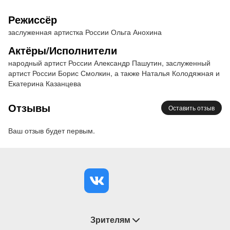
"Комедианты. Осколки шоу-бизнеса".
Режиссёр
заслуженная артистка России Ольга Анохина
Актерский состав:
народный артист России
Александр Пашутин, заслуженный артист России
Актёры/Исполнители
Борис Смолкин, а также Наталья Колодяжная и
народный артист России Александр Пашутин, заслуженный
Екатерина Казанцева.
артист России Борис Смолкин, а также Наталья Колодяжная и
Екатерина Казанцева
Режиссер
– заслуженная артистка России Ольга
Отзывы
Оставить отзыв
Анохина.
Возрастной ценз: 12+
Ваш отзыв будет первым.
Продолжительность: 2 часа 10 минут, с
антрактом
Зрителям