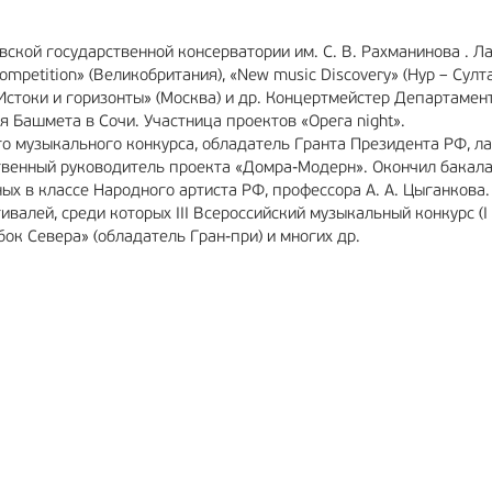
ской государственной консерватории им. С. В. Рахманинова . Л
mpetition» (Великобритания), «New music Discovery» (Нур – Султа
 Истоки и горизонты» (Москва) и др. Концертмейстер Департамен
Башмета в Сочи. Участница проектов «Opera night».
ого музыкального конкурса, обладатель Гранта Президента РФ, л
твенный руководитель проекта «Домра-Модерн». Окончил бакала
ых в классе Народного артиста РФ, профессора А. А. Цыганкова.
алей, среди которых III Всероссийский музыкальный конкурс (I 
ок Севера» (обладатель Гран-при) и многих др.