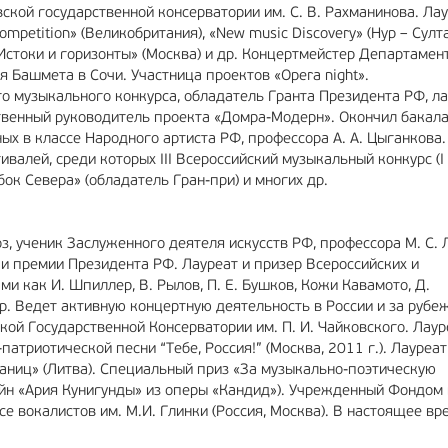
ской государственной консерватории им. С. В. Рахманинова. Ла
mpetition» (Великобритания), «New music Discovery» (Нур – Султа
 Истоки и горизонты» (Москва) и др. Концертмейстер Департамен
Башмета в Сочи. Участница проектов «Opera night».
ого музыкального конкурса, обладатель Гранта Президента РФ, л
твенный руководитель проекта «Домра-Модерн». Окончил бакала
ых в классе Народного артиста РФ, профессора А. А. Цыганкова.
алей, среди которых III Всероссийский музыкальный конкурс (I 
ок Севера» (обладатель Гран-при) и многих др.
з, ученик Заслуженного деятеля искусств РФ, профессора М. С. 
и премии Президента РФ. Лауреат и призер Всероссийских и
 как И. Шпиллер, В. Рылов, П. Е. Бушков, Кожи Кавамото, Д.
р. Ведет активную концертную деятельность в России и за рубе
ой Государственной Консерватории им. П. И. Чайковского. Лауре
атриотической песни “Тебе, Россия!” (Москва, 2011 г.). Лауреат
аниц» (Литва). Специальный приз «За музыкально-поэтическую
йн «Ария Кунигунды» из оперы «Кандид»). Учрежденный Фондом 
е вокалистов им. М.И. Глинки (Россия, Москва). В настоящее вр