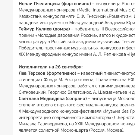
Нелли Пчелинцева (фортепиано)
– выпускница Ростов
Международных конкурсов «Medici International Music Co
Казахстан), конкурс памяти Е.Ф. Гнесиной «Романтизм.
народных инструментов Международной Академии Юрия 
Теймур Кулиев (домра)
– победитель III Всероссийск
премии «Молодые дарования России», автор и художес
магистратуру в Российской академии музыки им. Гнесин
Победитель престижных музыкальных конкурсов и фестив
XIX Международный конкурс имени А. Л. Репникова «Куб
Исполнители на 26 сентября:
Лев Терсков (фортепиано)
– известный пианист-виртуо
стипендиат Фонда М. Ростроповича, Правительства РФ 
Международных конкурсов, работал с такими дирижерами
Ситковецкий, Георгиос Балатсинос, А. Шахмаметьев и д
Светлана Медведева (сопрано)
– выпускница Московск
степени второго открытого фестиваля-конкурса военно-п
X Международного конкурса-фестиваля «Музыка без Гр
интерпретацию современного композитора» (Л.Бернста
Микаэла Таривердиева, на XXIII Международном конкурс
является солисткой Москонцерта (Россия, Москва).