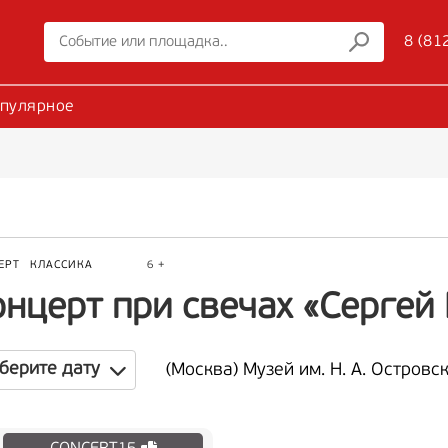
8 (81
пулярное
ЕРТ
КЛАССИКА
6 +
онцерт при свечах «Сергей
берите дату
(Москва) Музей им. Н. А. Островс