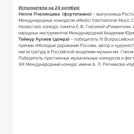
Исполнители на 24 октября:
Нелли Пчелинцева (фортепиано)
– выпускница Ростов
Международных конкурсов «Medici International Music Co
Казахстан), конкурс памяти Е.Ф. Гнесиной «Романтизм.
народных инструментов Международной Академии Юрия 
Теймур Кулиев (домра)
– победитель III Всероссийск
премии «Молодые дарования России», автор и художес
магистратуру в Российской академии музыки им. Гнесин
Победитель престижных музыкальных конкурсов и фестив
XIX Международный конкурс имени А. Л. Репникова «Куб