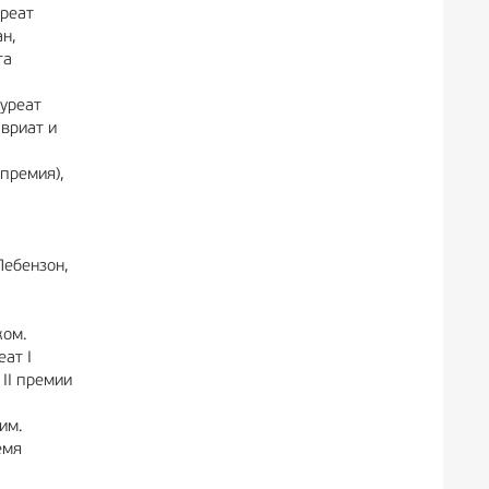
уреат
н,
та
ауреат
вриат и
премия),
Лебензон,
жом.
ат I
 II премии
им.
емя