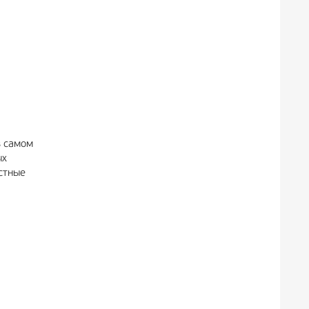
в самом
ых
естные