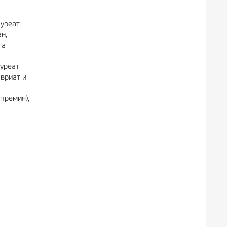
ауреат
н,
та
ауреат
вриат и
премия),