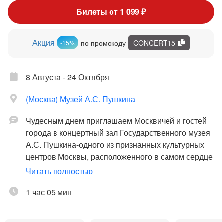
Билеты от 1 099 ₽
Акция
по промокоду
CONCERT15
-15%
8 Августа - 24 Октября
(Москва) Музей А.С. Пушкина
Чудесным днем приглашаем Москвичей и гостей
города в концертный зал Государственного музея
А.С. Пушкина-одного из признанных культурных
центров Москвы, расположенного в самом сердце
Российской столицы на изысканный концерт
Читать полностью
классической музыки при свечах.
1 час 05 мин
В замечательной акустике и чарующей атмосфере
для вас прозвучат подлинные шедевры –