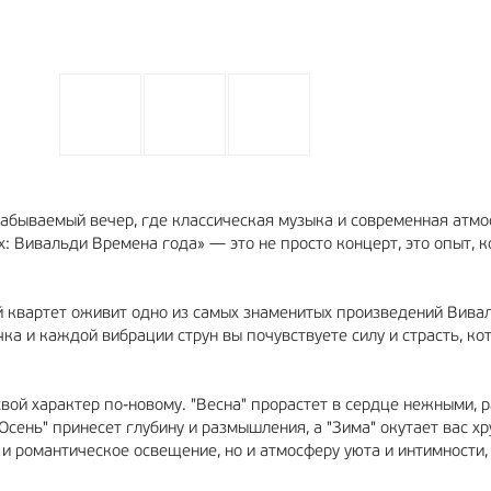
забываемый вечер, где классическая музыка и современная атм
х: Вивальди Времена года» — это не просто концерт, это опыт, 
й квартет оживит одно из самых знаменитых произведений Вива
а и каждой вибрации струн вы почувствуете силу и страсть, ко
свой характер по-новому. "Весна" прорастет в сердце нежными, 
Осень" принесет глубину и размышления, а "Зима" окутает вас хр
 и романтическое освещение, но и атмосферу уюта и интимности,