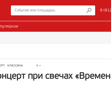
8 (81
пулярное
ЕРТ
КЛАССИКА
6 +
онцерт при свечах «Времен