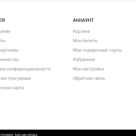
ER
АККАУНТ
пании
Корзина
кты
Мои билеты
партнеры
Мои подарочные карты
ничество
Избранное
ика конфиденциальности
Мои настройки
ная программа
Обратная связь
ская карта
е права защищены.