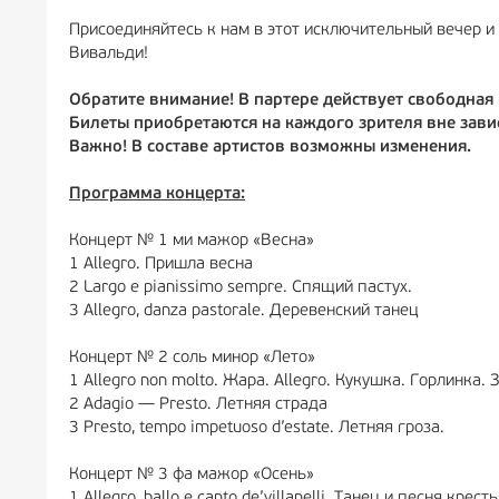
Присоединяйтесь к нам в этот исключительный вечер и
Вивальди!
Обратите внимание! В партере действует свободная 
Билеты приобретаются на каждого зрителя вне завис
Важно! В составе артистов возможны изменения.
Программа концерта:
Концерт № 1 ми мажор «Весна»
1 Allegro. Пришла весна
2 Largo e pianissimo sempre. Спящий пастух.
3 Allegro, danza pastorale. Деревенский танец
Концерт № 2 соль минор «Лето»
1 Allegro non molto. Жара. Allegro. Кукушка. Горлинка.
2 Adagio — Presto. Летняя страда
3 Presto, tempo impetuoso d’estate. Летняя гроза.
Концерт № 3 фа мажор «Осень»
1 Allegro, ballo e canto de’villanelli. Танец и песня крес