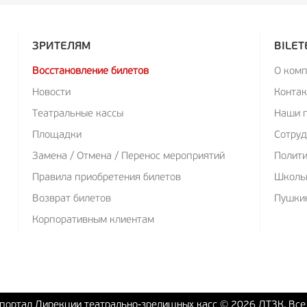
ЗРИТЕЛЯМ
BILET
Восстановление билетов
О ком
Новости
Конта
Театральные кассы
Наши 
Площадки
Сотруд
Замена / Отмена / Перенос мероприятий
Полит
Правила приобретения билетов
Школь
Возврат билетов
Пушкин
Корпоративным клиентам
ортал Дирекции театрально-зрелищных касс © 2026 ДТЗК, Вс