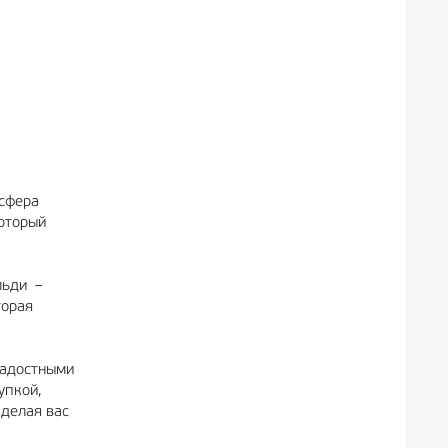
осфера
который
льди –
торая
радостными
упкой,
 делая вас